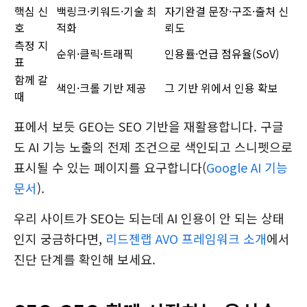
핵심 신
백링크·키워드·기술 최
자기완결 문장·구조·출처 신
호
적화
뢰도
측정 지
순위·클릭·트래픽
인용률·언급 점유율(SoV)
표
함께 갈
색인·크롤 기반 제공
그 기반 위에서 인용 확보
때
표에서 보듯 GEO는 SEO 기반을 재활용합니다. 구글
도 AI 기능 노출의 전제 조건으로 색인되고 스니펫으로
표시될 수 있는 페이지를 요구합니다(
Google AI 기능
문서
).
우리 사이트가 SEO는 되는데 AI 인용이 안 되는 상태
인지 궁금하다면,
리드젠랩 AVO 프레임워크 소개
에서
진단 단계를 확인해 보세요.