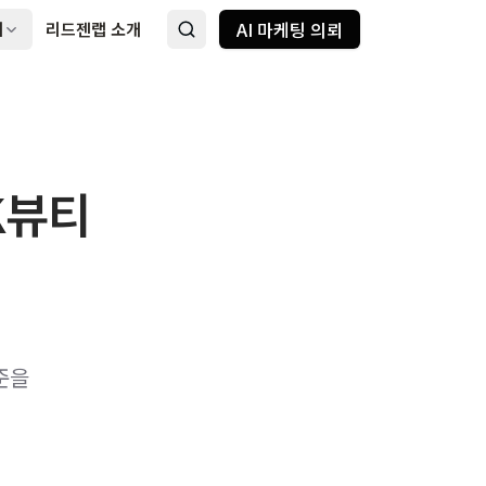
AI 마케팅 의뢰
례
리드젠랩 소개
K뷰티
준을