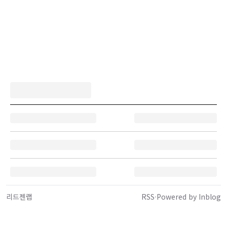
리드젠랩
RSS
·
Powered by Inblog